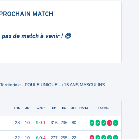
PROCHAIN MATCH
 pas de match à venir ! 😎
n Territoriale - POULE UNIQUE - +16 ANS MASCULINS
PTS
JO
G-N-P
BP
BC
DIFF
RATIO
FORME
28
10
9
-
0
-
1
316
236
80
V
V
V
D
V
22
10
6
-
0
-
4
277
255
22
D
V
V
V
V