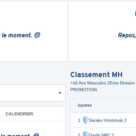
r le moment. 😔
Repos,
Classement
MH
+16 Ans Masculins 2Eme Divisio
PROMOTION
ÉQUIPES
CALENDRIER
1
Sarako Urtxintxak 2
2
Garlin HBC 2