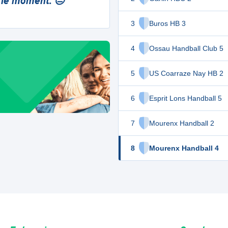
 le moment. 😔
3
Buros HB 3
4
Ossau Handball Club 5
5
US Coarraze Nay HB 2
6
Esprit Lons Handball 5
7
Mourenx Handball 2
8
Mourenx Handball 4