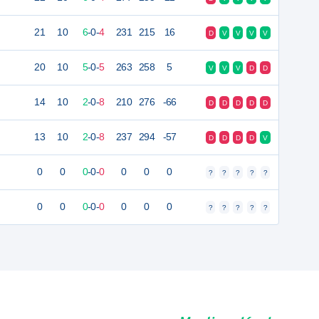
21
10
6
-
0
-
4
231
215
16
D
V
V
V
V
20
10
5
-
0
-
5
263
258
5
V
V
V
D
D
14
10
2
-
0
-
8
210
276
-66
D
D
D
D
D
13
10
2
-
0
-
8
237
294
-57
D
D
D
D
V
0
0
0
-
0
-
0
0
0
0
?
?
?
?
?
0
0
0
-
0
-
0
0
0
0
?
?
?
?
?