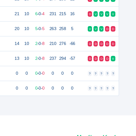
21
10
6
-
0
-
4
231
215
16
D
V
V
V
V
20
10
5
-
0
-
5
263
258
5
V
V
V
D
D
14
10
2
-
0
-
8
210
276
-66
D
D
D
D
D
13
10
2
-
0
-
8
237
294
-57
D
D
D
D
V
0
0
0
-
0
-
0
0
0
0
?
?
?
?
?
0
0
0
-
0
-
0
0
0
0
?
?
?
?
?