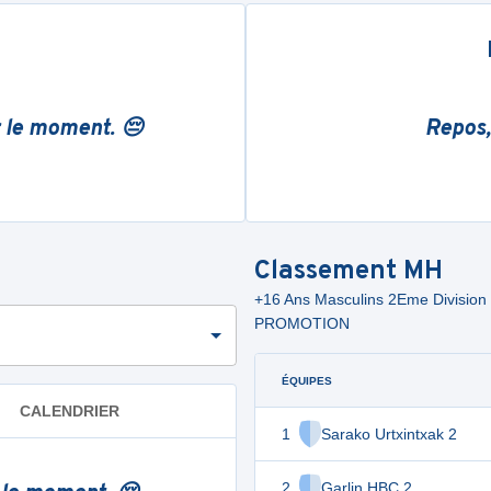
r le moment. 😔
Repos,
Classement
MH
+16 Ans Masculins 2Eme Divisio
PROMOTION
ÉQUIPES
CALENDRIER
1
Sarako Urtxintxak 2
2
Garlin HBC 2