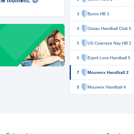
 le moment. 😔
3
Buros HB 3
4
Ossau Handball Club 5
5
US Coarraze Nay HB 2
6
Esprit Lons Handball 5
7
Mourenx Handball 2
8
Mourenx Handball 4