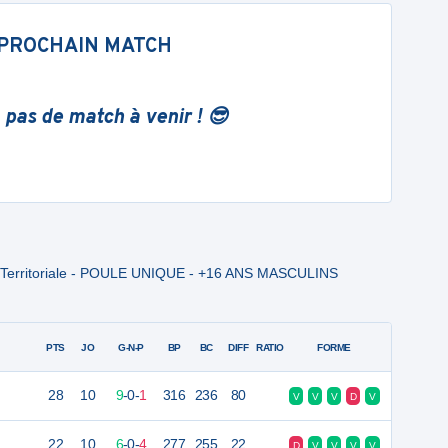
PROCHAIN MATCH
 pas de match à venir ! 😎
n Territoriale - POULE UNIQUE - +16 ANS MASCULINS
PTS
JO
G-N-P
BP
BC
DIFF
RATIO
FORME
28
10
9
-
0
-
1
316
236
80
V
V
V
D
V
22
10
6
-
0
-
4
277
255
22
D
V
V
V
V