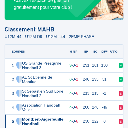
Activez l'espace de gestion
gratuitement pour votre club !
Classement
MAHB
U12M-44 - U12M D9 - U12M - 44 - 2EME PHASE
ÉQUIPES
PTS
JO
G-N-P
BP
BC
DIFF
RATIO
US Grande Presqu'île
1
28
10
9
-
0
-
1
291
161
130
V
V
Handball 3
AL St Etienne de
2
26
10
8
-
0
-
2
246
195
51
V
V
Montluc
St Sébastien Sud Loire
3
18
10
4
-
0
-
6
213
215
-2
D
D
Handball 2
Association Handball
4
18
10
4
-
0
-
6
200
246
-46
D
V
Vallet
Montbert-Aigrefeuille
5
17
10
4
-
0
-
6
230
222
8
D
D
Handball