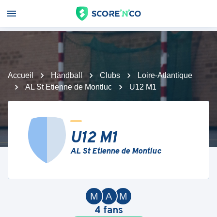
Accueil
Handball
Clubs
Loire-Atlantique
AL St Etienne de Montluc
U12 M1
U12 M1
AL St Etienne de Montluc
M
A
M
4
fans