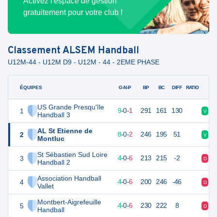
Activez l'espace de gestion
gratuitement pour votre club !
Classement
ALSEM Handball
U12M-44 - U12M D9 - U12M - 44 - 2EME PHASE
ÉQUIPES
PTS
JO
G-N-P
BP
BC
DIFF
RATIO
US Grande Presqu'île
1
28
10
9
-
0
-
1
291
161
130
V
V
Handball 3
AL St Etienne de
2
26
10
8
-
0
-
2
246
195
51
V
V
Montluc
St Sébastien Sud Loire
3
18
10
4
-
0
-
6
213
215
-2
D
D
Handball 2
Association Handball
4
18
10
4
-
0
-
6
200
246
-46
D
V
Vallet
Montbert-Aigrefeuille
5
17
10
4
-
0
-
6
230
222
8
D
D
Handball