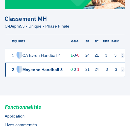
Classement
MH
C-Depm53 - Unique - Phase Finale
ÉQUIPES
PTS
JO
G-N-P
BP
BC
DIFF
RATIO
1
CA Evron Handball 4
3
1
1
-
0
-
0
24
21
3
3
?
?
2
Mayenne Handball 3
1
1
0
-
0
-
1
21
24
-3
-3
?
?
Fonctionnalités
Application
Lives commentés