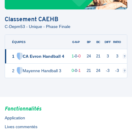
Classement
CAEHB
C-Depm53 - Unique - Phase Finale
ÉQUIPES
PTS
JO
G-N-P
BP
BC
DIFF
RATIO
1
CA Evron Handball 4
3
1
1
-
0
-
0
24
21
3
3
?
?
2
Mayenne Handball 3
1
1
0
-
0
-
1
21
24
-3
-3
?
?
Fonctionnalités
Application
Lives commentés