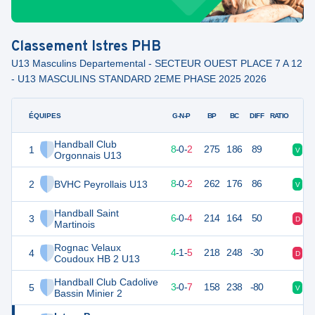
Classement
Istres PHB
U13 Masculins Departemental - SECTEUR OUEST PLACE 7 A 12
- U13 MASCULINS STANDARD 2EME PHASE 2025 2026
ÉQUIPES
PTS
JO
G-N-P
BP
BC
DIFF
RATIO
Handball Club
1
26
10
8
-
0
-
2
275
186
89
V
V
Orgonnais U13
2
BVHC Peyrollais U13
26
10
8
-
0
-
2
262
176
86
V
V
Handball Saint
3
22
10
6
-
0
-
4
214
164
50
D
D
Martinois
Rognac Velaux
4
19
10
4
-
1
-
5
218
248
-30
D
V
Coudoux HB 2 U13
Handball Club Cadolive
5
16
10
3
-
0
-
7
158
238
-80
V
D
Bassin Minier 2