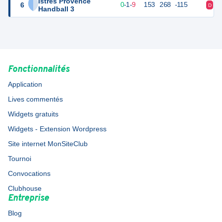
Istres Provence
6
11
10
0
-
1
-
9
153
268
-115
D
D
Handball 3
Fonctionnalités
Application
Lives commentés
Widgets gratuits
Widgets - Extension Wordpress
Site internet MonSiteClub
Tournoi
Convocations
Clubhouse
Entreprise
Blog