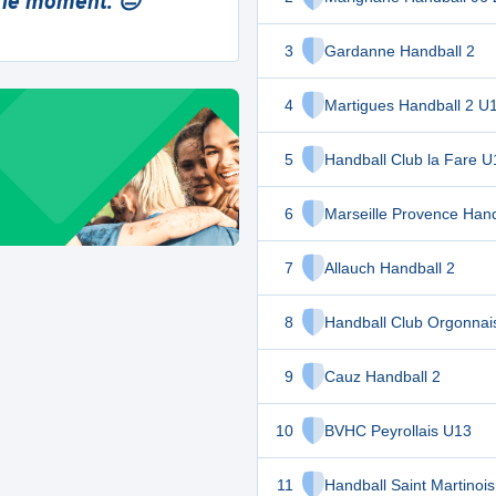
 le moment. 😔
3
Gardanne Handball 2
4
Martigues Handball 2 U
5
Handball Club la Fare U
6
Marseille Provence Hand
7
Allauch Handball 2
8
Handball Club Orgonnai
9
Cauz Handball 2
10
BVHC Peyrollais U13
11
Handball Saint Martinois