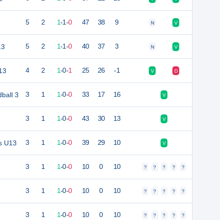
5
2
1
-
1
-
0
47
38
9
N
V
13
5
2
1
-
1
-
0
40
37
3
N
V
13
4
2
1
-
0
-
1
25
26
-1
V
D
ball 3
3
1
1
-
0
-
0
33
17
16
V
3
1
1
-
0
-
0
43
30
13
V
s U13
3
1
1
-
0
-
0
39
29
10
V
3
1
1
-
0
-
0
10
0
10
?
?
?
?
?
3
1
1
-
0
-
0
10
0
10
?
?
?
?
?
3
1
1
-
0
-
0
10
0
10
?
?
?
?
?