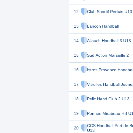
12
Club Sportif Pertuis U13
13
Lancon Handball
14
Allauch Handball 3 U13
15
Sud Action Marseille 2
16
Istres Provence Handbal
17
Vitrolles Handball Jeun
18
Pelic Hand Club 2 U13
19
Pennes Mirabeau HB U
CCS Handball Port de B
20
U13