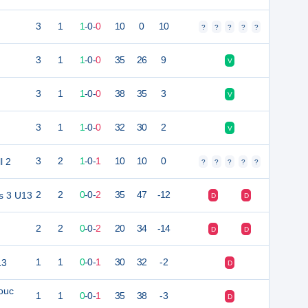
3
1
1
-
0
-
0
10
0
10
?
?
?
?
?
3
1
1
-
0
-
0
35
26
9
V
3
1
1
-
0
-
0
38
35
3
V
3
1
1
-
0
-
0
32
30
2
V
l 2
3
2
1
-
0
-
1
10
10
0
?
?
?
?
?
es 3 U13
2
2
0
-
0
-
2
35
47
-12
D
D
2
2
0
-
0
-
2
20
34
-14
D
D
13
1
1
0
-
0
-
1
30
32
-2
D
ouc
1
1
0
-
0
-
1
35
38
-3
D