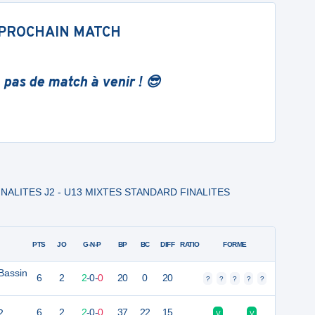
PROCHAIN MATCH
 pas de match à venir ! 😎
 FINALITES J2 - U13 MIXTES STANDARD FINALITES
PTS
JO
G-N-P
BP
BC
DIFF
RATIO
FORME
Bassin
6
2
2
-
0
-
0
20
0
20
?
?
?
?
?
2
6
2
2
-
0
-
0
37
22
15
V
V