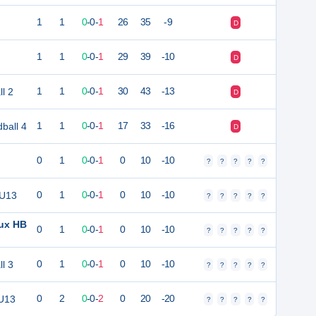
1
1
0
-
0
-
1
26
35
-9
D
1
1
0
-
0
-
1
29
39
-10
D
l 2
1
1
0
-
0
-
1
30
43
-13
D
ball 4
1
1
0
-
0
-
1
17
33
-16
D
0
1
0
-
0
-
1
0
10
-10
?
?
?
?
?
 U13
0
1
0
-
0
-
1
0
10
-10
?
?
?
?
?
ux HB
0
1
0
-
0
-
1
0
10
-10
?
?
?
?
?
l 3
0
1
0
-
0
-
1
0
10
-10
?
?
?
?
?
U13
0
2
0
-
0
-
2
0
20
-20
?
?
?
?
?