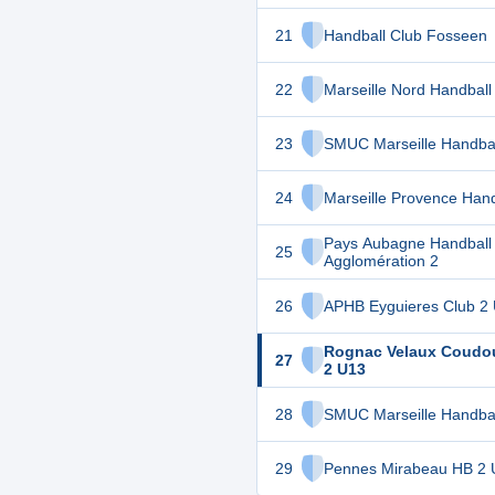
21
Handball Club Fosseen
22
Marseille Nord Handball
23
SMUC Marseille Handbal
24
Marseille Provence Hand
Pays Aubagne Handball
25
Agglomération 2
26
APHB Eyguieres Club 2
Rognac Velaux Coudo
27
2 U13
28
SMUC Marseille Handbal
29
Pennes Mirabeau HB 2 