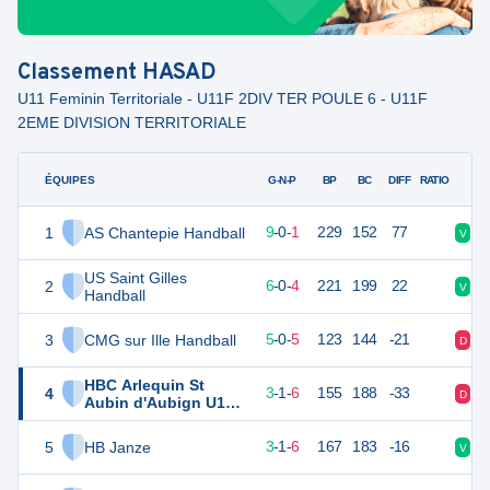
Classement
HASAD
U11 Feminin Territoriale - U11F 2DIV TER POULE 6 - U11F
2EME DIVISION TERRITORIALE
ÉQUIPES
PTS
JO
G-N-P
BP
BC
DIFF
RATIO
1
AS Chantepie Handball
28
10
9
-
0
-
1
229
152
77
V
V
US Saint Gilles
2
22
10
6
-
0
-
4
221
199
22
V
V
Handball
3
CMG sur Ille Handball
19
10
5
-
0
-
5
123
144
-21
D
D
HBC Arlequin St
4
17
10
3
-
1
-
6
155
188
-33
D
D
Aubin d'Aubign U11
Féminines
5
HB Janze
17
10
3
-
1
-
6
167
183
-16
V
D