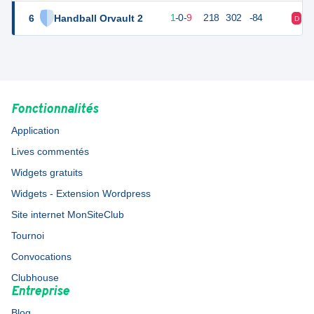
6
Handball Orvault 2
12
10
1
-
0
-
9
218
302
-84
D
D
Fonctionnalités
Application
Lives commentés
Widgets gratuits
Widgets - Extension Wordpress
Site internet MonSiteClub
Tournoi
Convocations
Clubhouse
Entreprise
Blog