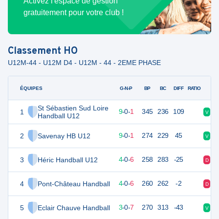
Activez l'espace de gestion
gratuitement pour votre club !
Classement
HO
U12M-44 - U12M D4 - U12M - 44 - 2EME PHASE
ÉQUIPES
PTS
JO
G-N-P
BP
BC
DIFF
RATIO
St Sébastien Sud Loire
1
28
10
9
-
0
-
1
345
236
109
V
V
Handball U12
2
Savenay HB U12
28
10
9
-
0
-
1
274
229
45
V
V
3
Héric Handball U12
18
10
4
-
0
-
6
258
283
-25
D
D
4
Pont-Château Handball
18
10
4
-
0
-
6
260
262
-2
D
V
5
Eclair Chauve Handball
16
10
3
-
0
-
7
270
313
-43
V
D