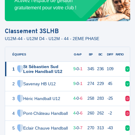
Activez l'espace de gestion
gratuitement pour votre club !
Classement
3SLHB
U12M-44 - U12M D4 - U12M - 44 - 2EME PHASE
ÉQUIPES
PTS
JO
G-N-P
BP
BC
DIFF
RATIO
St Sébastien Sud
1
28
10
9
-
0
-
1
345
236
109
V
V
Loire Handball U12
2
Savenay HB U12
28
10
9
-
0
-
1
274
229
45
V
V
3
Héric Handball U12
18
10
4
-
0
-
6
258
283
-25
D
D
4
Pont-Château Handball
18
10
4
-
0
-
6
260
262
-2
D
V
5
Eclair Chauve Handball
16
10
3
-
0
-
7
270
313
-43
V
D