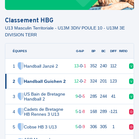
Classement
HBG
U13 Masculin Territoriale - U13M 3DIV POULE 10 - U13M 3E
DIVISION TERR
ÉQUIPES
PTS
JO
G-N-P
BP
BC
DIFF
RATIO
1
Handball Janzé 2
40
14
13
-
0
-
1
352
240
112
V
V
2
Handball Guichen 2
38
14
12
-
0
-
2
324
201
123
V
V
US Bain de Bretagne
3
32
14
9
-
0
-
5
285
244
41
V
V
Handball 2
Cadets de Bretagne
4
25
14
5
-
1
-
8
168
289
-121
D
N
HB Rennes 3 U13
5
Cobse HB 3 U13
24
14
5
-
0
-
9
306
305
1
D
D