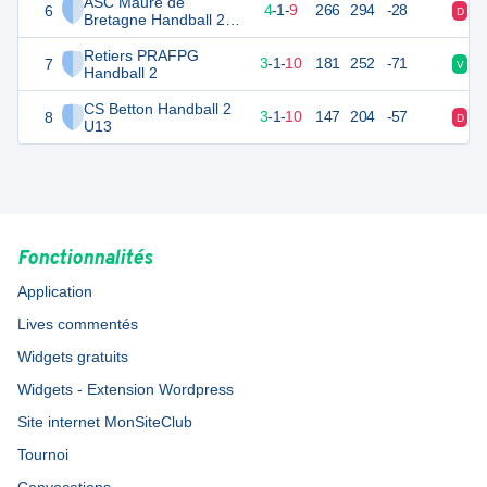
ASC Maure de
6
23
14
4
-
1
-
9
266
294
-28
D
N
Bretagne Handball 2
U13
Retiers PRAFPG
7
21
14
3
-
1
-
10
181
252
-71
V
D
Handball 2
CS Betton Handball 2
8
20
14
3
-
1
-
10
147
204
-57
D
D
U13
Fonctionnalités
Application
Lives commentés
Widgets gratuits
Widgets - Extension Wordpress
Site internet MonSiteClub
Tournoi