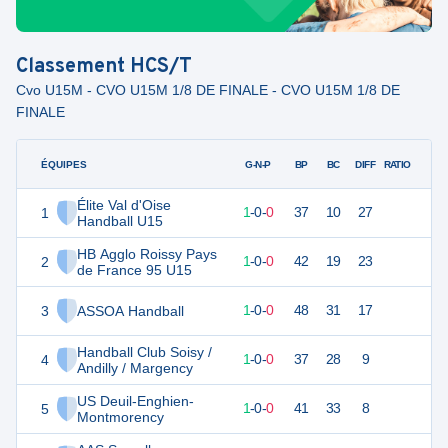
Classement
HCS/T
Cvo U15M - CVO U15M 1/8 DE FINALE - CVO U15M 1/8 DE
FINALE
ÉQUIPES
PTS
JO
G-N-P
BP
BC
DIFF
RATIO
Élite Val d'Oise
1
3
1
1
-
0
-
0
37
10
27
Handball U15
HB Agglo Roissy Pays
2
3
1
1
-
0
-
0
42
19
23
de France 95 U15
3
ASSOA Handball
3
1
1
-
0
-
0
48
31
17
Handball Club Soisy /
4
3
1
1
-
0
-
0
37
28
9
Andilly / Margency
US Deuil-Enghien-
5
3
1
1
-
0
-
0
41
33
8
Montmorency