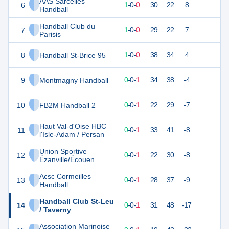
AAS Sarcelles
6
3
1
1
-
0
-
0
30
22
8
Handball
Handball Club du
7
3
1
1
-
0
-
0
29
22
7
Parisis
8
Handball St-Brice 95
3
1
1
-
0
-
0
38
34
4
9
Montmagny Handball
1
1
0
-
0
-
1
34
38
-4
10
FB2M Handball 2
1
1
0
-
0
-
1
22
29
-7
Haut Val-d'Oise HBC
11
1
1
0
-
0
-
1
33
41
-8
l'Isle-Adam / Persan
Union Sportive
12
1
1
0
-
0
-
1
22
30
-8
Ézanville/Écouen
Handball
Acsc Cormeilles
13
1
1
0
-
0
-
1
28
37
-9
Handball
Handball Club St-Leu
14
1
1
0
-
0
-
1
31
48
-17
/ Taverny
Association Marinoise