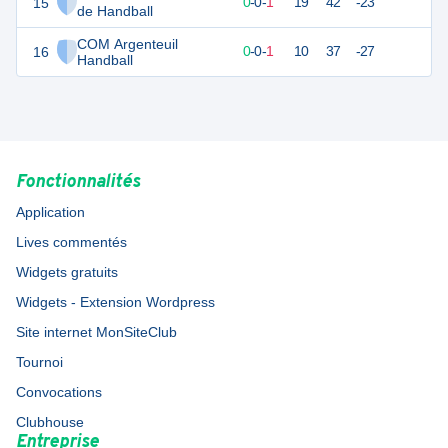
15
1
1
0
-
0
-
1
19
42
-23
de Handball
COM Argenteuil
16
1
1
0
-
0
-
1
10
37
-27
Handball
Fonctionnalités
Application
Lives commentés
Widgets gratuits
Widgets - Extension Wordpress
Site internet MonSiteClub
Tournoi
Convocations
Clubhouse
Entreprise