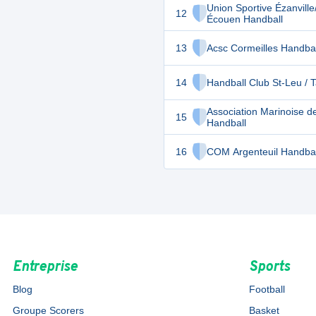
Union Sportive Ézanville
12
Écouen Handball
13
Acsc Cormeilles Handbal
14
Handball Club St-Leu / 
Association Marinoise d
15
Handball
16
COM Argenteuil Handbal
Entreprise
Sports
Blog
Football
Groupe Scorers
Basket