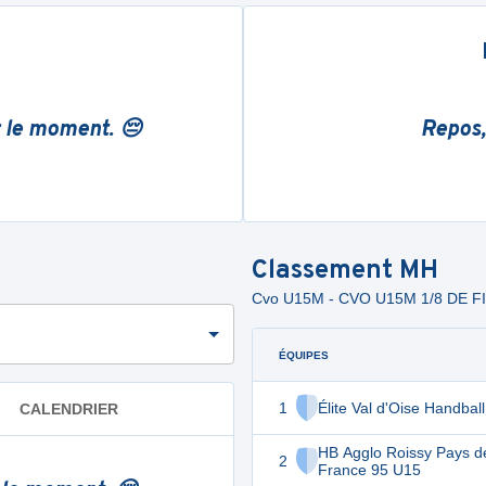
r le moment. 😔
Repos,
Classement
MH
Cvo U15M - CVO U15M 1/8 DE F
ÉQUIPES
1
Élite Val d'Oise Handbal
CALENDRIER
HB Agglo Roissy Pays d
2
France 95 U15