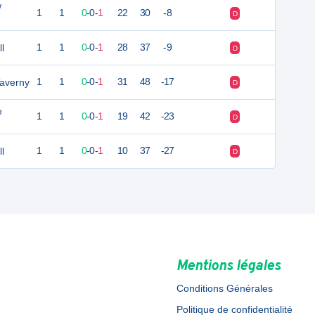
/
1
1
0
-
0
-
1
22
30
-8
D
l
1
1
0
-
0
-
1
28
37
-9
D
Taverny
1
1
0
-
0
-
1
31
48
-17
D
e
1
1
0
-
0
-
1
19
42
-23
D
l
1
1
0
-
0
-
1
10
37
-27
D
Mentions légales
Conditions Générales
Politique de confidentialité