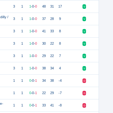
3
1
1
-
0
-
0
48
31
17
V
illy /
3
1
1
-
0
-
0
37
28
9
V
3
1
1
-
0
-
0
41
33
8
V
3
1
1
-
0
-
0
30
22
8
V
3
1
1
-
0
-
0
29
22
7
V
3
1
1
-
0
-
0
38
34
4
V
1
1
0
-
0
-
1
34
38
-4
D
1
1
0
-
0
-
1
22
29
-7
D
le-
1
1
0
-
0
-
1
33
41
-8
D