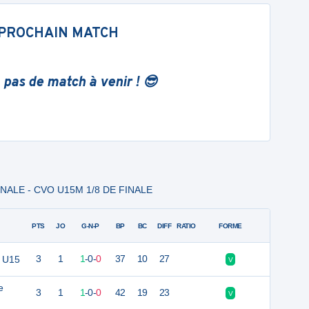
PROCHAIN MATCH
 pas de match à venir ! 😎
INALE - CVO U15M 1/8 DE FINALE
PTS
JO
G-N-P
BP
BC
DIFF
RATIO
FORME
l U15
3
1
1
-
0
-
0
37
10
27
V
e
3
1
1
-
0
-
0
42
19
23
V