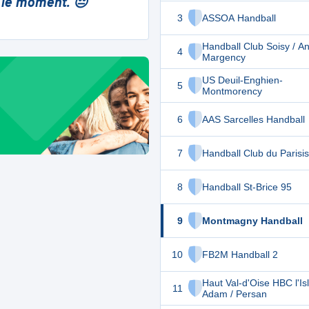
 le moment. 😔
3
ASSOA Handball
Handball Club Soisy / And
4
Margency
US Deuil-Enghien-
5
Montmorency
6
AAS Sarcelles Handball
7
Handball Club du Parisis
8
Handball St-Brice 95
9
Montmagny Handball
10
FB2M Handball 2
Haut Val-d'Oise HBC l'Is
11
Adam / Persan