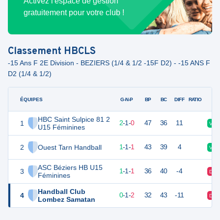
Activez l'espace de gestion
gratuitement pour votre club !
Classement
HBCLS
-15 Ans F 2E Division - BEZIERS (1/4 & 1/2 -15F D2) - -15 ANS F
D2 (1/4 & 1/2)
ÉQUIPES
PTS
JO
G-N-P
BP
BC
DIFF
RATIO
HBC Saint Sulpice 81 2
1
8
3
2
-
1
-
0
47
36
11
V
U15 Féminines
2
Ouest Tarn Handball
6
3
1
-
1
-
1
43
39
4
V
ASC Béziers HB U15
3
6
3
1
-
1
-
1
36
40
-4
D
Féminines
Handball Club
4
4
3
0
-
1
-
2
32
43
-11
D
Lombez Samatan