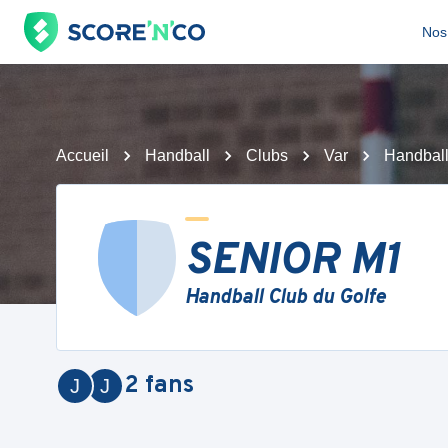
Nos 
Accueil
Handball
Clubs
Var
Handball
SENIOR M1
Handball Club du Golfe
2
fans
J
J