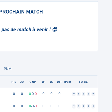
PROCHAIN MATCH
 pas de match à venir ! 😎
1 - PNM
PTS
JO
G-N-P
BP
BC
DIFF
RATIO
FORME
2
0
0
0
-
0
-
0
0
0
0
?
?
?
?
?
0
0
0
-
0
-
0
0
0
0
?
?
?
?
?