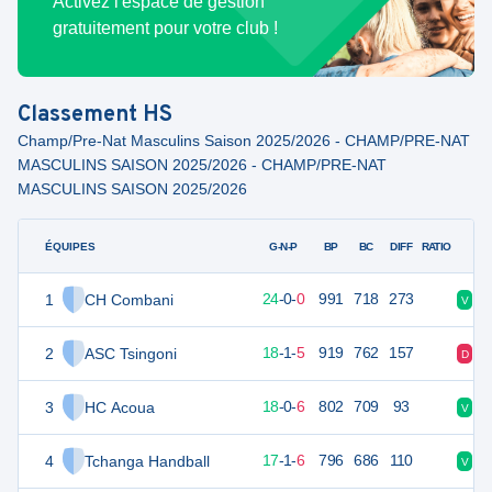
Activez l'espace de gestion
gratuitement pour votre club !
Classement
HS
Champ/Pre-Nat Masculins Saison 2025/2026 - CHAMP/PRE-NAT
MASCULINS SAISON 2025/2026 - CHAMP/PRE-NAT
MASCULINS SAISON 2025/2026
ÉQUIPES
PTS
JO
G-N-P
BP
BC
DIFF
RATIO
1
CH Combani
72
24
24
-
0
-
0
991
718
273
V
V
2
ASC Tsingoni
61
24
18
-
1
-
5
919
762
157
D
V
3
HC Acoua
60
24
18
-
0
-
6
802
709
93
V
D
4
Tchanga Handball
59
24
17
-
1
-
6
796
686
110
V
V