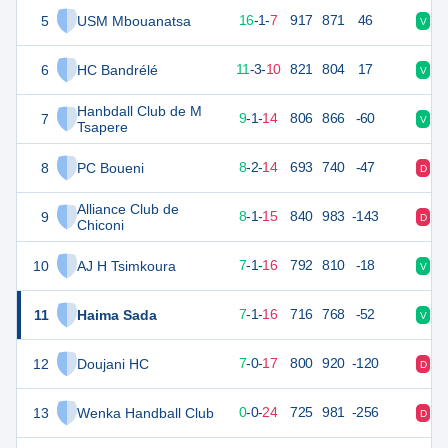
5
USM Mbouanatsa
57
24
16
-
1
-
7
917
871
46
V
D
6
HC Bandrélé
49
24
11
-
3
-
10
821
804
17
V
D
Hanbdall Club de M
7
43
24
9
-
1
-
14
806
866
-60
V
V
Tsapere
8
PC Boueni
41
24
8
-
2
-
14
693
740
-47
D
D
Alliance Club de
9
41
24
8
-
1
-
15
840
983
-143
D
D
Chiconi
10
AJ H Tsimkoura
39
24
7
-
1
-
16
792
810
-18
V
D
11
Haima Sada
39
24
7
-
1
-
16
716
768
-52
V
V
12
Doujani HC
38
24
7
-
0
-
17
800
920
-120
D
D
13
Wenka Handball Club
24
24
0
-
0
-
24
725
981
-256
D
D