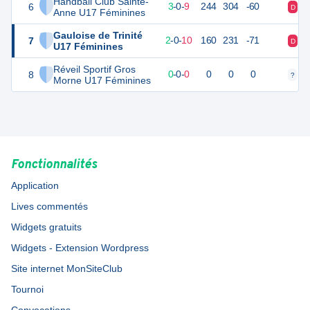
Handball Club Sainte-
6
17
12
3
-
0
-
9
244
304
-60
D
D
Anne U17 Féminines
Gauloise de Trinité
7
16
12
2
-
0
-
10
160
231
-71
D
D
U17 Féminines
Réveil Sportif Gros
8
0
0
0
-
0
-
0
0
0
0
?
?
Morne U17 Féminines
Fonctionnalités
Application
Lives commentés
Widgets gratuits
Widgets - Extension Wordpress
Site internet MonSiteClub
Tournoi