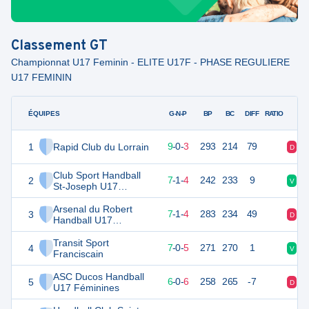
Classement
GT
Championnat U17 Feminin - ELITE U17F - PHASE REGULIERE
U17 FEMININ
ÉQUIPES
PTS
JO
G-N-P
BP
BC
DIFF
RATIO
1
Rapid Club du Lorrain
30
12
9
-
0
-
3
293
214
79
D
V
Club Sport Handball
2
27
12
7
-
1
-
4
242
233
9
V
V
St-Joseph U17
Féminines
Arsenal du Robert
3
26
12
7
-
1
-
4
283
234
49
D
V
Handball U17
Féminines
Transit Sport
4
26
12
7
-
0
-
5
271
270
1
V
V
Franciscain
ASC Ducos Handball
5
24
12
6
-
0
-
6
258
265
-7
D
V
U17 Féminines