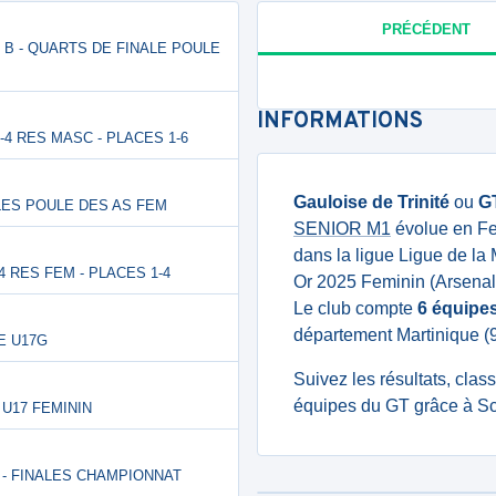
PRÉCÉDENT
PE B - QUARTS DE FINALE POULE
INFORMATIONS
 3-4 RES MASC - PLACES 1-6
Gauloise de Trinité
ou
G
NALES POULE DES AS FEM
SENIOR M1
évolue en Fe
dans la ligue Ligue de la
-4 RES FEM - PLACES 1-4
Or 2025 Feminin (Arsenal 
Le club compte
6 équipe
département Martinique (9
RE U17G
Suivez les résultats, cla
équipes du GT grâce à Sc
 U17 FEMININ
R - FINALES CHAMPIONNAT