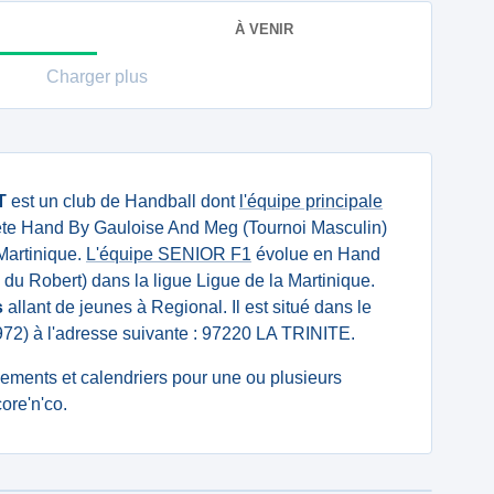
À VENIR
Charger plus
T
est un club de Handball dont
l'équipe principale
te Hand By Gauloise And Meg (Tournoi Masculin)
 Martinique.
L'équipe SENIOR F1
évolue en Hand
du Robert) dans la ligue Ligue de la Martinique.
s
allant de jeunes à Regional. Il est situé dans le
72) à l'adresse suivante : 97220 LA TRINITE.
ssements et calendriers pour une ou plusieurs
ore'n'co.