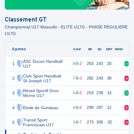
Classement
GT
Championnat U17 Masculin - ELITE U17G - PHASE REGULIERE
U17G
ÉQUIPES
PTS
JO
G-N-P
BP
BC
DIFF
RATIO
ASC Ducos Handball
1
25
10
8
-
0
-
2
263
243
20
V
V
U17
Club Sport Handball
2
24
10
7
-
0
-
3
282
243
39
D
V
St-Joseph U17
Réveil Sportif Gros
3
20
10
5
-
0
-
5
253
239
14
V
D
Morne U17
4
Etoile de Gondeau
18
10
4
-
0
-
6
299
287
12
D
V
Transit Sport
5
16
10
3
-
0
-
7
273
305
-32
D
D
Franciscain U17