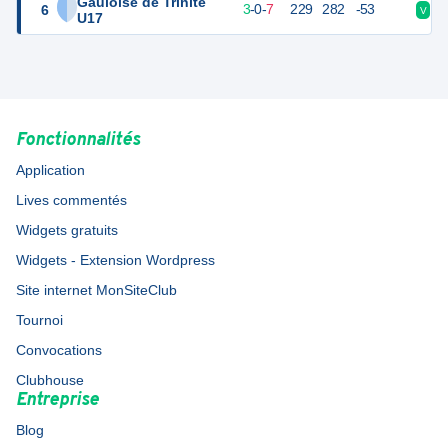
Gauloise de Trinité
6
15
10
3
-
0
-
7
229
282
-53
V
D
U17
Fonctionnalités
Application
Lives commentés
Widgets gratuits
Widgets - Extension Wordpress
Site internet MonSiteClub
Tournoi
Convocations
Clubhouse
Entreprise
Blog