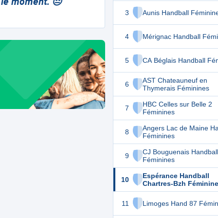
 le moment. 😔
3
Aunis Handball Féminin
4
Mérignac Handball Fémi
5
CA Béglais Handball Fé
AST Chateauneuf en
6
Thymerais Féminines
HBC Celles sur Belle 2
7
Féminines
Angers Lac de Maine Ha
8
Féminines
CJ Bouguenais Handbal
9
Féminines
Espérance Handball
10
Chartres-Bzh Féminin
11
Limoges Hand 87 Fémin