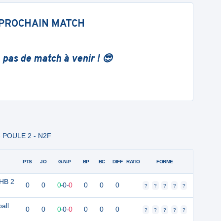
PROCHAIN MATCH
 pas de match à venir ! 😎
- POULE 2 - N2F
PTS
JO
G-N-P
BP
BC
DIFF
RATIO
FORME
 HB 2
0
0
0
-
0
-
0
0
0
0
?
?
?
?
?
all
0
0
0
-
0
-
0
0
0
0
?
?
?
?
?