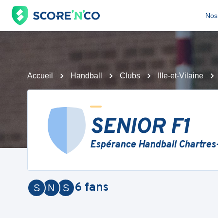
Nos 
Accueil
Handball
Clubs
Ille-et-Vilaine
SENIOR F1
Espérance Handball Chartres
6
fans
S
N
S