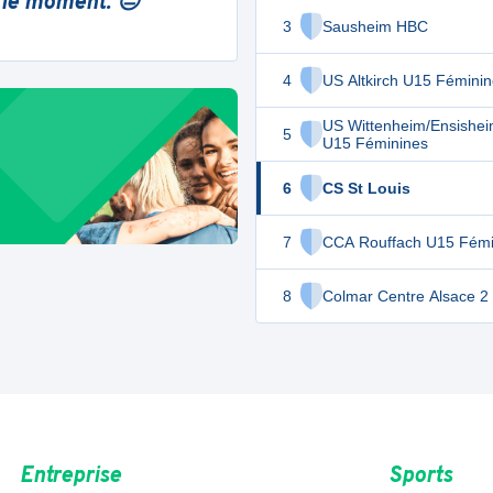
 le moment. 😔
3
Sausheim HBC
4
US Altkirch U15 Fémini
US Wittenheim/Ensishei
5
U15 Féminines
6
CS St Louis
7
CCA Rouffach U15 Fémi
8
Colmar Centre Alsace 2
Entreprise
Sports