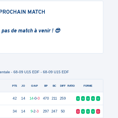
PROCHAIN MATCH
 pas de match à venir ! 😎
entale - 68-09 U15 EDF - 68-09 U15 EDF
PTS
JO
G-N-P
BP
BC
DIFF
RATIO
FORME
42
14
14
-
0
-
0
470
211
259
V
V
V
V
V
34
14
9
-
2
-
3
297
247
50
D
V
V
V
D