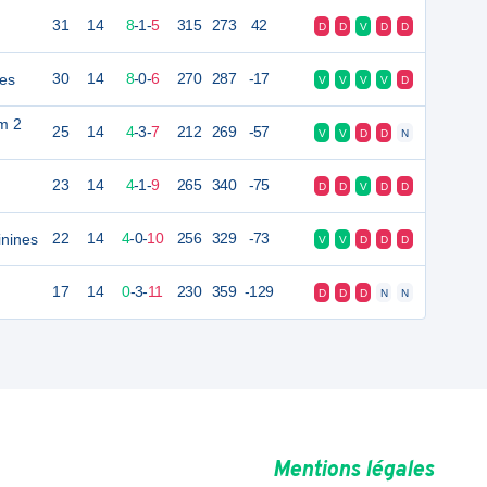
31
14
8
-
1
-
5
315
273
42
D
D
V
D
D
nes
30
14
8
-
0
-
6
270
287
-17
V
V
V
V
D
m 2
25
14
4
-
3
-
7
212
269
-57
V
V
D
D
N
23
14
4
-
1
-
9
265
340
-75
D
D
V
D
D
nines
22
14
4
-
0
-
10
256
329
-73
V
V
D
D
D
17
14
0
-
3
-
11
230
359
-129
D
D
D
N
N
Mentions légales