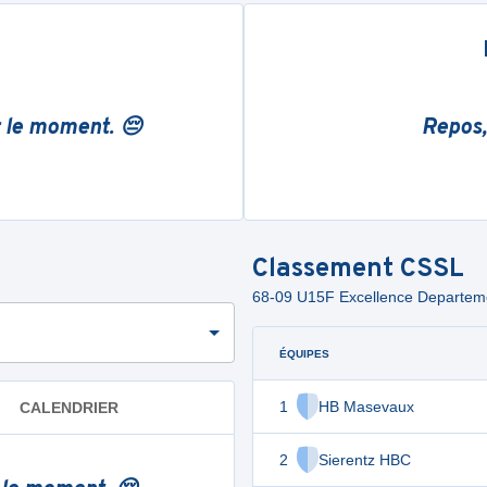
r le moment. 😔
Repos,
Classement
CSSL
68-09 U15F Excellence Departem
ÉQUIPES
1
HB Masevaux
CALENDRIER
2
Sierentz HBC