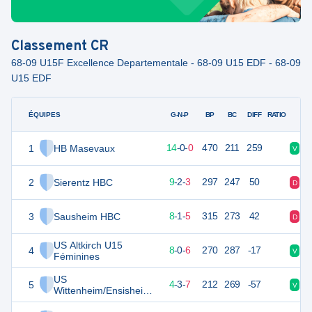
Classement
CR
68-09 U15F Excellence Departementale - 68-09 U15 EDF - 68-09
U15 EDF
ÉQUIPES
PTS
JO
G-N-P
BP
BC
DIFF
RATIO
1
HB Masevaux
42
14
14
-
0
-
0
470
211
259
V
V
2
Sierentz HBC
34
14
9
-
2
-
3
297
247
50
D
V
3
Sausheim HBC
31
14
8
-
1
-
5
315
273
42
D
D
US Altkirch U15
4
30
14
8
-
0
-
6
270
287
-17
V
V
Féminines
US
5
25
14
4
-
3
-
7
212
269
-57
V
V
Wittenheim/Ensisheim
2 U15 Féminines