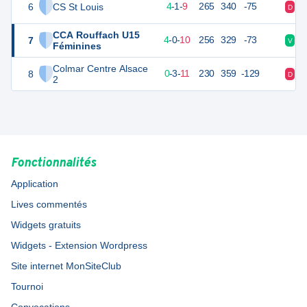
6
CS St Louis
23
14
4
-
1
-
9
265
340
-75
D
D
CCA Rouffach U15
7
22
14
4
-
0
-
10
256
329
-73
V
V
Féminines
Colmar Centre Alsace
8
17
14
0
-
3
-
11
230
359
-129
D
D
2
Fonctionnalités
Application
Lives commentés
Widgets gratuits
Widgets - Extension Wordpress
Site internet MonSiteClub
Tournoi