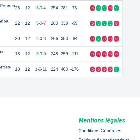
 Rennes
28
12
8
-
0
-
4
354
281
73
D
V
V
D
V
dball
22
12
5
-
0
-
7
280
339
-59
D
V
V
V
D
20
12
4
-
0
-
8
266
350
-84
D
V
D
D
D
nce
18
12
3
-
0
-
9
248
359
-111
D
D
D
D
D
rtres-
13
12
1
-
0
-
11
224
400
-176
D
D
D
D
V
Mentions légales
Conditions Générales