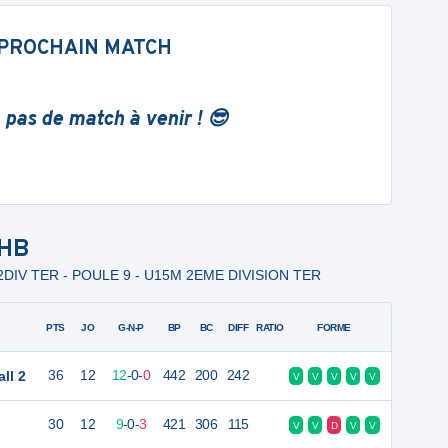
PROCHAIN MATCH
 pas de match à venir ! 😎
HB
5M 2DIV TER - POULE 9 - U15M 2EME DIVISION TER
PTS
JO
G-N-P
BP
BC
DIFF
RATIO
FORME
ll 2
36
12
12
-
0
-
0
442
200
242
V
V
V
V
V
30
12
9
-
0
-
3
421
306
115
V
V
D
V
V