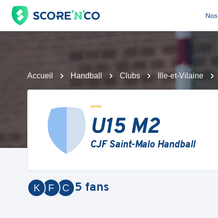
Nos 
Accueil
Handball
Clubs
Ille-et-Vilaine
U15 M2
CJF Saint-Malo Handball
5
fans
K
F
C