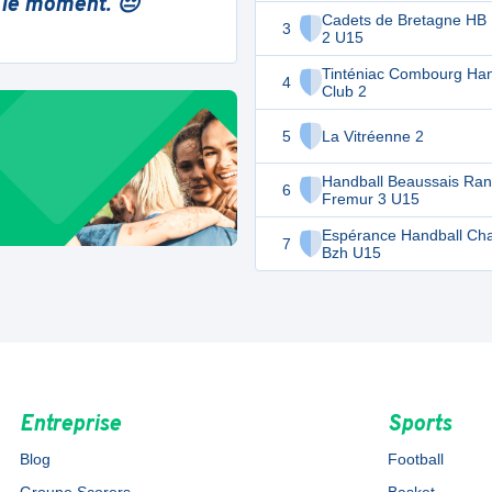
 le moment. 😔
Cadets de Bretagne HB
3
2 U15
Tinténiac Combourg Han
4
Club 2
5
La Vitréenne 2
Handball Beaussais Ra
6
Fremur 3 U15
Espérance Handball Cha
7
Bzh U15
Entreprise
Sports
Blog
Football