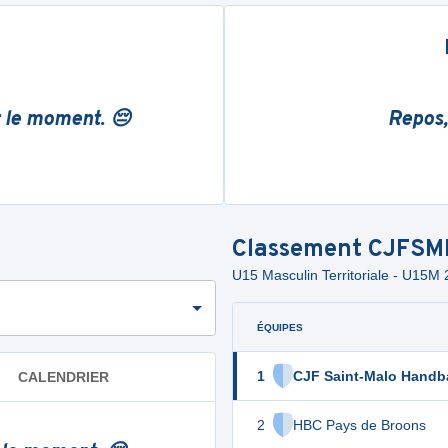
r le moment. 😔
Repos,
Classement
CJFSM
U15 Masculin Territoriale - U1
ÉQUIPES
1
CJF Saint-Malo Handba
CALENDRIER
2
HBC Pays de Broons