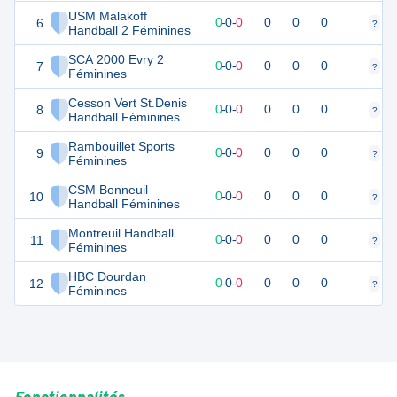
USM Malakoff
6
0
0
0
-
0
-
0
0
0
0
?
?
Handball 2 Féminines
SCA 2000 Evry 2
7
0
0
0
-
0
-
0
0
0
0
?
?
Féminines
Cesson Vert St.Denis
8
0
0
0
-
0
-
0
0
0
0
?
?
Handball Féminines
Rambouillet Sports
9
0
0
0
-
0
-
0
0
0
0
?
?
Féminines
CSM Bonneuil
10
0
0
0
-
0
-
0
0
0
0
?
?
Handball Féminines
Montreuil Handball
11
0
0
0
-
0
-
0
0
0
0
?
?
Féminines
HBC Dourdan
12
0
0
0
-
0
-
0
0
0
0
?
?
Féminines