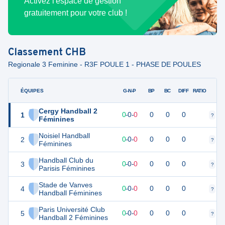
Activez l'espace de gestion
gratuitement pour votre club !
Classement
CHB
Regionale 3 Feminine - R3F POULE 1 - PHASE DE POULES
ÉQUIPES
PTS
JO
G-N-P
BP
BC
DIFF
RATIO
Cergy Handball 2
1
0
0
0
-
0
-
0
0
0
0
?
?
Féminines
Noisiel Handball
2
0
0
0
-
0
-
0
0
0
0
?
?
Féminines
Handball Club du
3
0
0
0
-
0
-
0
0
0
0
?
?
Parisis Féminines
Stade de Vanves
4
0
0
0
-
0
-
0
0
0
0
?
?
Handball Féminines
Paris Université Club
5
0
0
0
-
0
-
0
0
0
0
?
?
Handball 2 Féminines