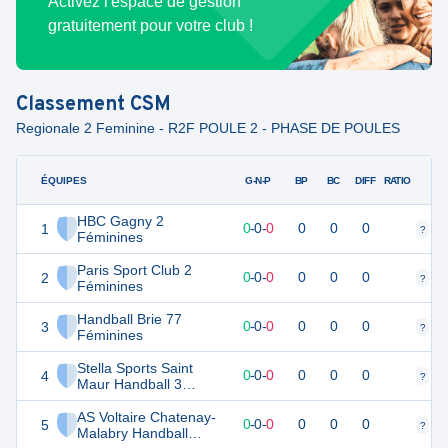
Activez l'espace de gestion
gratuitement pour votre club !
Classement
CSM
Regionale 2 Feminine - R2F POULE 2 - PHASE DE POULES
ÉQUIPES
PTS
JO
G-N-P
BP
BC
DIFF
RATIO
HBC Gagny 2
1
0
0
0
-
0
-
0
0
0
0
?
?
Féminines
Paris Sport Club 2
2
0
0
0
-
0
-
0
0
0
0
?
?
Féminines
Handball Brie 77
3
0
0
0
-
0
-
0
0
0
0
?
?
Féminines
Stella Sports Saint
4
0
0
0
-
0
-
0
0
0
0
?
?
Maur Handball 3
Féminines
AS Voltaire Chatenay-
5
0
0
0
-
0
-
0
0
0
0
?
?
Malabry Handball