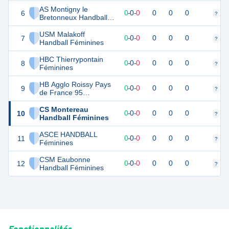
Féminines
AS Montigny le
6
0
0
0
-
0
-
0
0
0
0
?
?
Bretonneux Handball
Féminines
USM Malakoff
7
0
0
0
-
0
-
0
0
0
0
?
?
Handball Féminines
HBC Thierrypontain
8
0
0
0
-
0
-
0
0
0
0
?
?
Féminines
HB Agglo Roissy Pays
9
0
0
0
-
0
-
0
0
0
0
?
?
de France 95
Féminines
CS Montereau
10
0
0
0
-
0
-
0
0
0
0
?
?
Handball Féminines
ASCE HANDBALL
11
0
0
0
-
0
-
0
0
0
0
?
?
Féminines
CSM Eaubonne
12
0
0
0
-
0
-
0
0
0
0
?
?
Handball Féminines