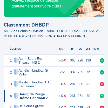
Activez l'espace de gestion
gratuitement pour votre club !
Classement
DHBDP
M15 Ans Féminin Division 1 Aura - POULE 9 DIV 1 - PHASE 2 -
2EME PHASE - 1ERE DIVISION AURA M15 FEMININ
ÉQUIPES
PTS
JO
G-N-P
BP
BC
DIFF
RATIO
Atom Sport Ent.
1
29
10
9
-
1
-
0
365
226
139
V
V
Tricastin HB 2
Athlétic Handball St
2
27
10
8
-
1
-
1
307
235
72
V
V
Vallier
Meylan Handball U15
3
20
10
5
-
0
-
5
287
305
-18
D
V
Féminines
Bourg de Péage
4
18
10
4
-
0
-
6
231
261
-30
V
D
Drôme Handball 2
US Saint-Egrève
5
16
10
3
-
0
-
7
228
275
-47
D
D