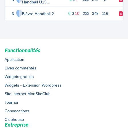
Handball U15
Féminines
6
Bièvre Handball 2
10
10
0
-
0
-
10
233
349
-116
D
D
Fonctionnalités
Application
Lives commentés
Widgets gratuits
Widgets - Extension Wordpress
Site internet MonSiteClub
Tournoi
Convocations
Clubhouse
Entreprise