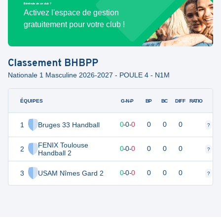
Bénévole de ce club ?
Activez l'espace de gestion
gratuitement pour votre club !
Classement
BHBPP
Nationale 1 Masculine 2026-2027 - POULE 4 - N1M
ÉQUIPES
PTS
JO
G-N-P
BP
BC
DIFF
RATIO
1
Bruges 33 Handball
0
0
0
-
0
-
0
0
0
0
?
?
FENIX Toulouse
2
0
0
0
-
0
-
0
0
0
0
?
?
Handball 2
3
USAM Nîmes Gard 2
0
0
0
-
0
-
0
0
0
0
?
?