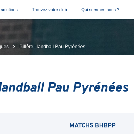
solutions
Trouvez votre club
Qui sommes nous ?
ques
Billère Handball Pau Pyrénées
Handball Pau Pyrénées
MATCHS
BHBPP