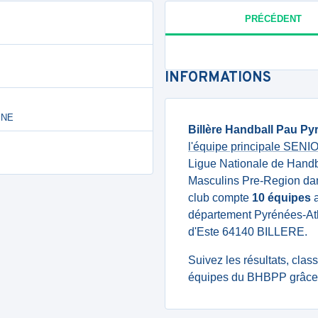
PRÉCÉDENT
INFORMATIONS
INE
Billère Handball Pau Py
l'équipe principale SEN
Ligue Nationale de Handb
Masculins Pre-Region dan
club compte
10 équipes
a
département Pyrénées-Atla
d'Este 64140 BILLERE.
Suivez les résultats, cla
équipes du BHBPP grâce 