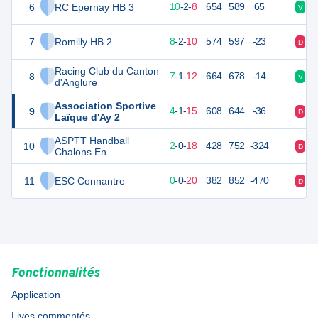
6
RC Epernay HB 3
42
20
10
-
2
-
8
654
589
65
V
D
7
Romilly HB 2
37
20
8
-
2
-
10
574
597
-23
D
V
Racing Club du Canton
8
35
20
7
-
1
-
12
664
678
-14
V
V
d'Anglure
Association Sportive
9
29
20
4
-
1
-
15
608
644
-36
D
V
Laïque d'Ay 2
ASPTT Handball
10
22
20
2
-
0
-
18
428
752
-324
D
D
Chalons En
Champagne 2
11
ESC Connantre
19
20
0
-
0
-
20
382
852
-470
D
D
Fonctionnalités
Application
Lives commentés