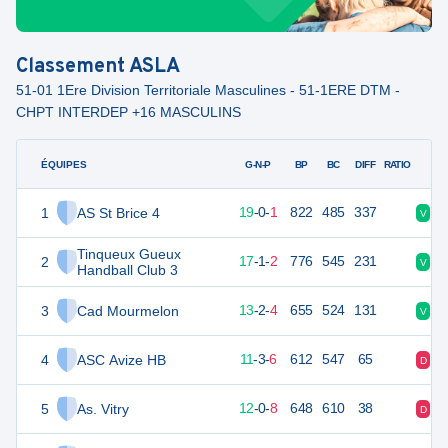
Classement
ASLA
51-01 1Ere Division Territoriale Masculines - 51-1ERE DTM -
CHPT INTERDEP +16 MASCULINS
ÉQUIPES
PTS
JO
G-N-P
BP
BC
DIFF
RATIO
1
AS St Brice 4
58
20
19
-
0
-
1
822
485
337
V
V
Tinqueux Gueux
2
55
20
17
-
1
-
2
776
545
231
V
V
Handball Club 3
3
Cad Mourmelon
50
20
13
-
2
-
4
655
524
131
V
V
4
ASC Avize HB
45
20
11
-
3
-
6
612
547
65
D
V
5
As. Vitry
44
20
12
-
0
-
8
648
610
38
D
D