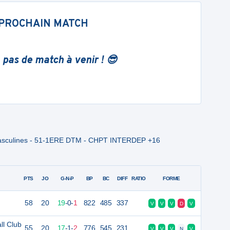
PROCHAIN MATCH
 pas de match à venir ! 😎
e Masculines - 51-1ERE DTM - CHPT INTERDEP +16
PTS
JO
G-N-P
BP
BC
DIFF
RATIO
FORME
58
20
19
-
0
-
1
822
485
337
V
V
V
D
V
l Club
55
20
17
-
1
-
2
776
545
231
V
V
V
N
V