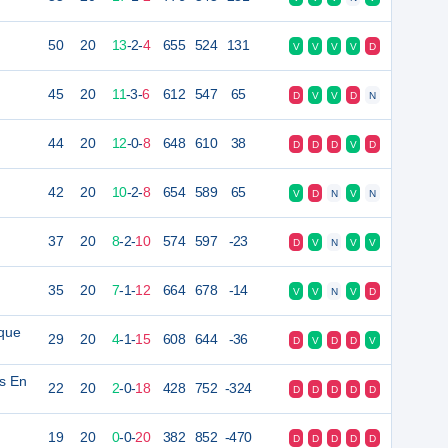
50
20
13
-
2
-
4
655
524
131
V
V
V
V
D
45
20
11
-
3
-
6
612
547
65
D
V
V
D
N
44
20
12
-
0
-
8
648
610
38
D
D
D
V
D
42
20
10
-
2
-
8
654
589
65
V
D
N
V
N
37
20
8
-
2
-
10
574
597
-23
D
V
N
V
V
35
20
7
-
1
-
12
664
678
-14
V
V
N
V
D
ïque
29
20
4
-
1
-
15
608
644
-36
D
V
D
D
V
s En
22
20
2
-
0
-
18
428
752
-324
D
D
D
D
D
19
20
0
-
0
-
20
382
852
-470
D
D
D
D
D