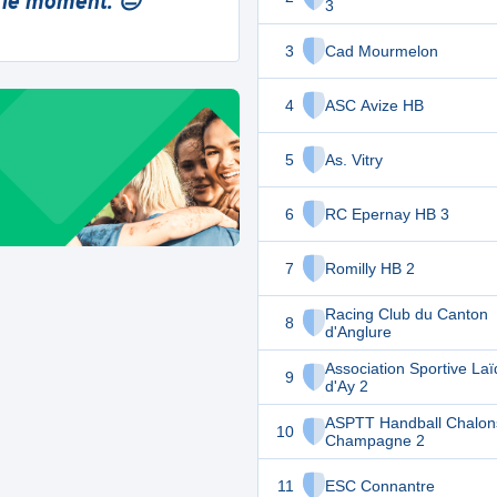
 le moment. 😔
3
3
Cad Mourmelon
4
ASC Avize HB
5
As. Vitry
6
RC Epernay HB 3
7
Romilly HB 2
Racing Club du Canton
8
d'Anglure
Association Sportive La
9
d'Ay 2
ASPTT Handball Chalon
10
Champagne 2
11
ESC Connantre