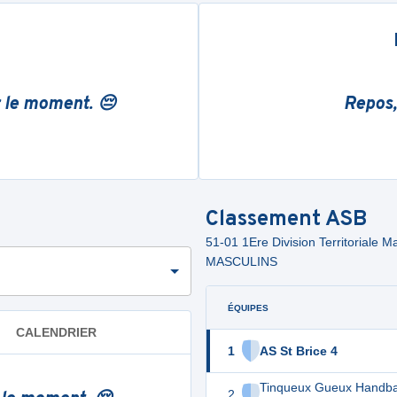
r le moment. 😔
Repos,
Classement
ASB
51-01 1Ere Division Territorial
MASCULINS
ÉQUIPES
CALENDRIER
1
AS St Brice 4
Tinqueux Gueux Handbal
2