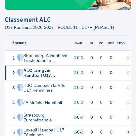
Classement
ALC
U17 Feminins 2026-2027 - POULE 11 - U17F (PHASE 1)
ÉQUIPES
PTS
JO
G-N-P
BP
BC
DIFF
RATIO
Strasbourg Achenheim
1
0
0
0
-
0
-
0
0
0
0
?
?
Truchtersheim
Handball U17
Féminines
ALC Longvic
2
0
0
0
-
0
-
0
0
0
0
?
?
Handball U17
Féminines
HBC Dambach la Ville
3
0
0
0
-
0
-
0
0
0
0
?
?
U17 Féminines
4
JA Maîche Handball
0
0
0
-
0
-
0
0
0
0
?
?
Strasbourg
5
0
0
0
-
0
-
0
0
0
0
?
?
Eurométropole
Handball U17
Féminines
Luxeuil Handball U17
6
0
0
0
-
0
-
0
0
0
0
?
?
Féminines