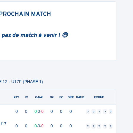
PROCHAIN MATCH
 pas de match à venir ! 😎
E 12 - U17F (PHASE 1)
PTS
JO
G-N-P
BP
BC
DIFF
RATIO
FORME
0
0
0
-
0
-
0
0
0
0
?
?
?
?
?
 U17
0
0
0
-
0
-
0
0
0
0
?
?
?
?
?