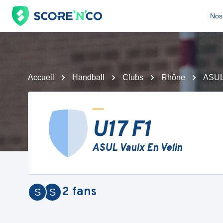
Nos 
Accueil
Handball
Clubs
Rhône
ASUL 
U17 F1
ASUL Vaulx En Velin
2
fans
S
S