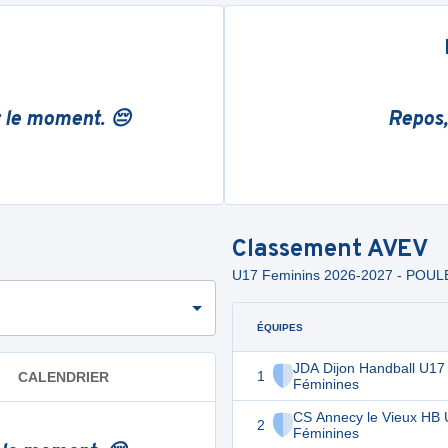
r le moment. 😔
Repos,
Classement
AVEV
U17 Feminins 2026-2027 - POUL
ÉQUIPES
JDA Dijon Handball U17
1
CALENDRIER
Féminines
CS Annecy le Vieux HB
2
Féminines