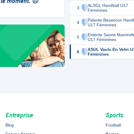
 le moment. 😔
ALSGL Handball U17
3
Féminines
Palente Besancon Handb
4
U17 Féminines
Entente Saone Mamiroll
5
U17 Féminines
ASUL Vaulx En Velin U
6
Féminines
Entreprise
Sports
Blog
Football