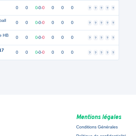
0
0
0
-
0
-
0
0
0
0
?
?
?
?
?
all
0
0
0
-
0
-
0
0
0
0
?
?
?
?
?
e HB
0
0
0
-
0
-
0
0
0
0
?
?
?
?
?
17
0
0
0
-
0
-
0
0
0
0
?
?
?
?
?
Mentions légales
Conditions Générales