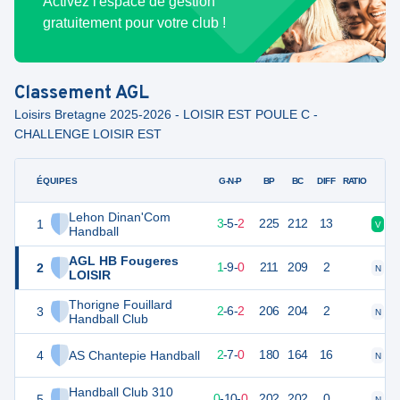
Activez l'espace de gestion
gratuitement pour votre club !
Classement
AGL
Loisirs Bretagne 2025-2026 - LOISIR EST POULE C -
CHALLENGE LOISIR EST
ÉQUIPES
PTS
JO
G-N-P
BP
BC
DIFF
RATIO
Lehon Dinan'Com
1
21
10
3
-
5
-
2
225
212
13
V
N
Handball
AGL HB Fougeres
2
21
10
1
-
9
-
0
211
209
2
N
N
LOISIR
Thorigne Fouillard
3
20
10
2
-
6
-
2
206
204
2
N
V
Handball Club
4
AS Chantepie Handball
20
9
2
-
7
-
0
180
164
16
N
N
Handball Club 310
5
20
10
0
-
10
-
0
202
202
0
N
N