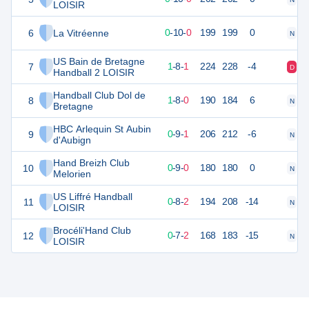
LOISIR
6
La Vitréenne
20
10
0
-
10
-
0
199
199
0
N
N
US Bain de Bretagne
7
20
10
1
-
8
-
1
224
228
-4
D
N
Handball 2 LOISIR
Handball Club Dol de
8
19
9
1
-
8
-
0
190
184
6
N
N
Bretagne
HBC Arlequin St Aubin
9
19
10
0
-
9
-
1
206
212
-6
N
D
d'Aubign
Hand Breizh Club
10
18
9
0
-
9
-
0
180
180
0
N
N
Melorien
US Liffré Handball
11
18
10
0
-
8
-
2
194
208
-14
N
N
LOISIR
Brocéli'Hand Club
12
16
9
0
-
7
-
2
168
183
-15
N
N
LOISIR