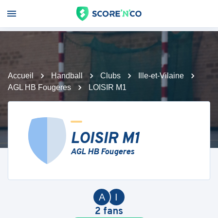
Accueil
Handball
Clubs
Ille-et-Vilaine
AGL HB Fougeres
LOISIR M1
LOISIR M1
AGL HB Fougeres
A
I
2
fans