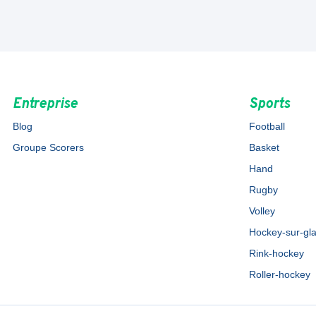
On vous aide ! 🤝
SCORE'N'CO POUR LES CLUBS
Entreprise
Sports
Blog
Football
Groupe Scorers
Basket
Hand
Rugby
Volley
Hockey-sur-gl
Rink-hockey
Roller-hockey