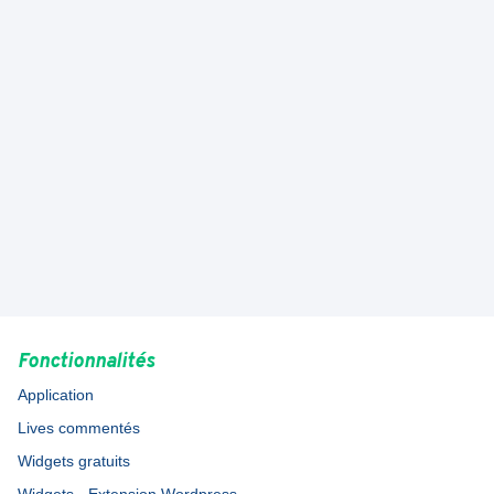
TÉLÉCHARGER
TÉLÉCHARGER
Vous faites partie d'un club de foot ?
On vous aide ! 🤝
SCORE'N'CO POUR LES CLUBS
Fonctionnalités
Application
Lives commentés
Widgets gratuits
Widgets - Extension Wordpress