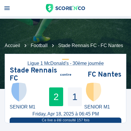
Accueil
Football
Stade Rennais FC - FC Nantes
Ligue 1 McDonald's - 30ème journée
Stade Rennais
FC Nantes
contre
FC
2
1
SENIOR M1
SENIOR M1
Friday, Apr 18, 2025 à 06:45 PM
Ce live a été consulté
157
fois