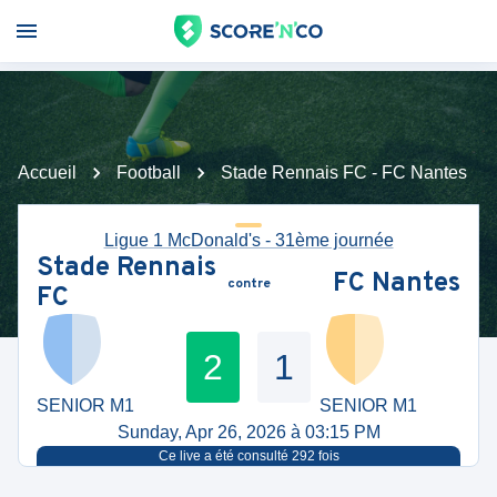
Accueil
Football
Stade Rennais FC - FC Nantes
Ligue 1 McDonald's - 31ème journée
Stade Rennais
FC Nantes
contre
FC
2
1
SENIOR M1
SENIOR M1
Sunday, Apr 26, 2026 à 03:15 PM
Ce live a été consulté
292
fois