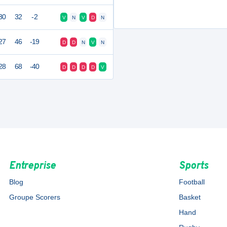
30
32
-2
V
N
V
D
N
27
46
-19
D
D
N
V
N
28
68
-40
D
D
D
D
V
Entreprise
Sports
Blog
Football
Groupe Scorers
Basket
Hand