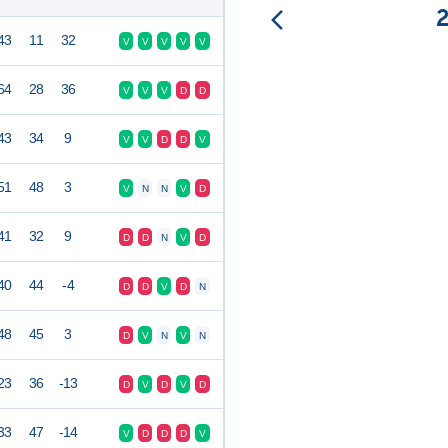
43
11
32
V
V
V
V
V
64
28
36
V
V
V
D
D
43
34
9
V
V
D
D
V
51
48
3
V
N
N
V
D
41
32
9
D
D
N
V
D
40
44
-4
D
D
V
D
N
48
45
3
D
V
N
V
N
23
36
-13
D
V
D
V
D
33
47
-14
V
D
D
D
V