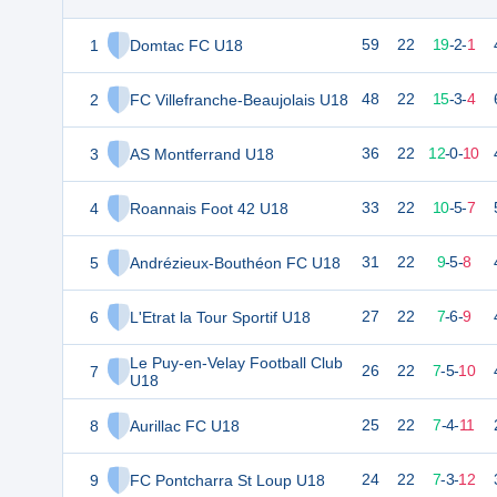
1
Domtac FC U18
59
22
19
-
2
-
1
2
FC Villefranche-Beaujolais U18
48
22
15
-
3
-
4
3
AS Montferrand U18
36
22
12
-
0
-
10
4
Roannais Foot 42 U18
33
22
10
-
5
-
7
5
Andrézieux-Bouthéon FC U18
31
22
9
-
5
-
8
6
L'Etrat la Tour Sportif U18
27
22
7
-
6
-
9
Le Puy-en-Velay Football Club
7
26
22
7
-
5
-
10
U18
8
Aurillac FC U18
25
22
7
-
4
-
11
9
FC Pontcharra St Loup U18
24
22
7
-
3
-
12