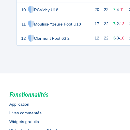
10
RCVichy U18
20
22
7
-
4
-
11
11
Moulins-Yzeure Foot U18
17
22
7
-
2
-
13
12
Clermont Foot 63 2
12
22
3
-
3
-
16
Fonctionnalités
Application
Lives commentés
Widgets gratuits