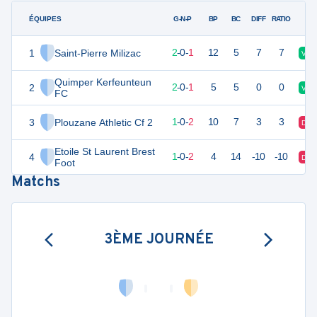
ÉQUIPES
PTS
JO
G-N-P
BP
BC
DIFF
RATIO
1
Saint-Pierre Milizac
7
3
2
-
0
-
1
12
5
7
7
V
Quimper Kerfeunteun
2
5
3
2
-
0
-
1
5
5
0
0
V
FC
3
Plouzane Athletic Cf 2
4
3
1
-
0
-
2
10
7
3
3
D
Etoile St Laurent Brest
4
2
3
1
-
0
-
2
4
14
-10
-10
D
Foot
Matchs
3ÈME JOURNÉE