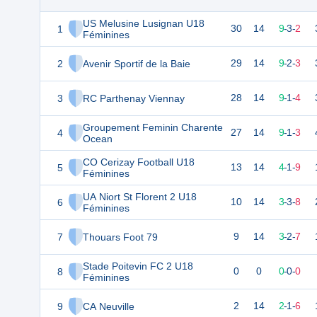
US Melusine Lusignan U18
1
30
14
9
-
3
-
2
Féminines
2
Avenir Sportif de la Baie
29
14
9
-
2
-
3
3
RC Parthenay Viennay
28
14
9
-
1
-
4
Groupement Feminin Charente
4
27
14
9
-
1
-
3
Ocean
CO Cerizay Football U18
5
13
14
4
-
1
-
9
Féminines
UA Niort St Florent 2 U18
6
10
14
3
-
3
-
8
Féminines
7
Thouars Foot 79
9
14
3
-
2
-
7
Stade Poitevin FC 2 U18
8
0
0
0
-
0
-
0
Féminines
9
CA Neuville
2
14
2
-
1
-
6