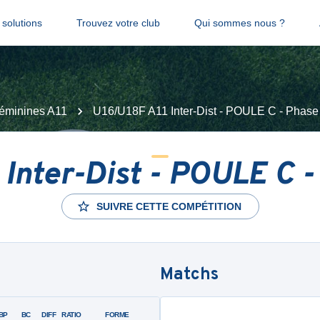
solutions
Trouvez votre club
Qui sommes nous ?
éminines A11
U16/U18F A11 Inter-Dist - POULE C - Phase 
Inter-Dist - POULE C -
SUIVRE CETTE COMPÉTITION
Matchs
BP
BC
DIFF
RATIO
FORME