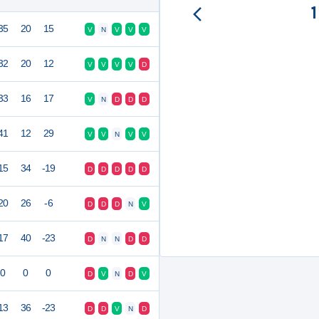
35
20
15
V
N
V
V
V
32
20
12
V
V
V
V
D
33
16
17
V
N
D
D
D
41
12
29
V
V
N
V
V
15
34
-19
D
D
D
D
D
20
26
-6
D
D
D
N
V
17
40
-23
D
N
N
D
D
0
0
0
D
V
N
D
V
13
36
-23
D
D
V
N
D