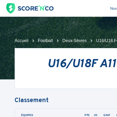
Nos 
Accueil
Football
Deux-Sèvres
U16/U18 F
U16/U18F A11 
Classement
ÉQUIPES
PTS
JO
G-N-P