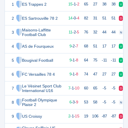
1
ES Trappes 2
46
18
15
-
1
-
2
65
27
38
38
V
V
2
ES Sartrouville 78 2
42
18
14
-
0
-
4
82
31
51
51
D
V
Maisons-Laffitte
3
35
18
11
-
2
-
5
76
32
44
44
N
V
Football Club
4
AS de Fourqueux
29
18
9
-
2
-
7
68
51
17
17
V
D
5
Bougival Football
28
18
9
-
1
-
8
64
75
-11
-11
V
V
6
FC Versailles 78 4
27
18
9
-
1
-
8
74
47
27
27
V
V
Le Vésinet Sport Club
7
22
18
7
-
1
-
10
60
65
-5
-5
D
D
International U16
Football Olympique
8
21
18
6
-
3
-
9
53
58
-5
-5
N
D
Plaisir 2
9
US Croissy
7
18
2
-
1
-
15
19
106
-87
-87
D
D