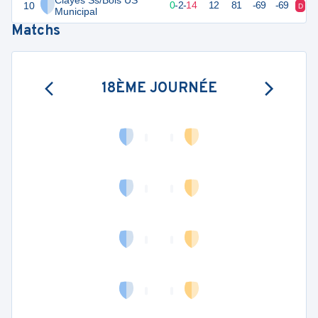
Clayes Ss/Bois US
10
-7
18
0
-
2
-
14
12
81
-69
-69
D
V
Municipal
Matchs
18ÈME JOURNÉE