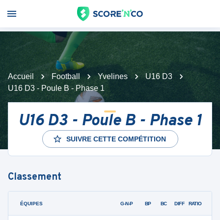
Accueil
Football
Yvelines
U16 D3
U16 D3 - Poule B - Phase 1
U16 D3 - Poule B - Phase 1
SUIVRE CETTE COMPÉTITION
Classement
ÉQUIPES
PTS
JO
G-N-P
BP
BC
DIFF
RATIO