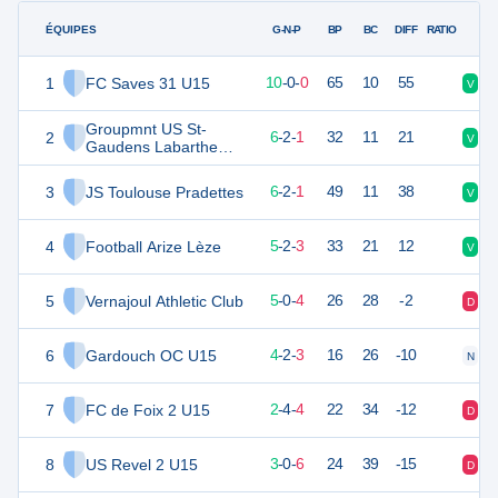
ÉQUIPES
PTS
JO
G-N-P
BP
BC
DIFF
RATIO
1
FC Saves 31 U15
30
10
10
-
0
-
0
65
10
55
V
V
Groupmnt US St-
2
19
10
6
-
2
-
1
32
11
21
V
V
Gaudens Labarthe
Luch
3
JS Toulouse Pradettes
18
10
6
-
2
-
1
49
11
38
V
N
4
Football Arize Lèze
17
10
5
-
2
-
3
33
21
12
V
V
5
Vernajoul Athletic Club
14
10
5
-
0
-
4
26
28
-2
D
V
6
Gardouch OC U15
13
10
4
-
2
-
3
16
26
-10
N
D
7
FC de Foix 2 U15
10
10
2
-
4
-
4
22
34
-12
D
D
8
US Revel 2 U15
8
10
3
-
0
-
6
24
39
-15
D
D