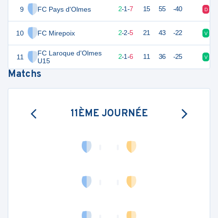
9
FC Pays d'Olmes
7
10
2
-
1
-
7
15
55
-40
D
D
10
FC Mirepoix
7
10
2
-
2
-
5
21
43
-22
V
D
FC Laroque d'Olmes
11
6
10
2
-
1
-
6
11
36
-25
V
V
U15
Matchs
11ÈME JOURNÉE