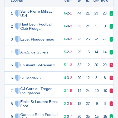
ÉQUIPES
PTS
JO
G-N-P
BP
BC
DIFF
RATIO
Saint-Pierre Milizac
1
20
9
6
-
2
-
1
44
21
23
23
V
N
U14
Haut Leon Football
2
18
9
6
-
0
-
3
33
24
9
9
V
D
Club Plougar
3
Espe. Plouguerneau
18
9
6
-
0
-
3
23
25
-2
-2
V
V
4
Am.S. de Guilers
17
9
5
-
2
-
2
29
15
14
14
V
V
5
En Avant St-Renan 2
16
9
5
-
1
-
3
32
12
20
20
D
V
6
SC Morlaix 2
15
9
4
-
3
-
2
20
12
8
8
D
N
GJ Gars du Tregor
7
10
9
3
-
1
-
5
14
24
-10
-10
D
D
Plougasnou
Etoile St Laurent Brest
8
8
9
2
-
2
-
5
18
27
-9
-9
D
D
Foot
Gars du Reun Football
9
6
9
2
-
0
-
7
20
35
-15
-15
V
D