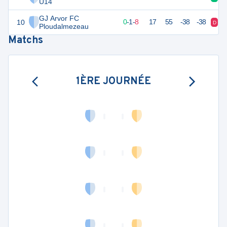
U14
GJ Arvor FC
10
1
9
0
-
1
-
8
17
55
-38
-38
D
D
Ploudalmezeau
Matchs
1ÈRE JOURNÉE