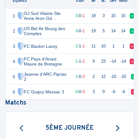
ÉQUIPES
PTS
JO
G-N-P
BP
BC
DIFF
RATIO
GJ Sud Vilaine Ste
1
9
4
3
-
0
-
1
18
3
15
15
V
Anne Aron Gd
Fougeray 2
US Bel Air Bourg des
2
9
4
3
-
0
-
1
19
5
14
14
V
Comptes
3
FC Baulon Lassy
7
4
2
-
1
-
1
11
10
1
1
D
FC Pays d'Anast
4
4
4
1
-
1
-
2
9
23
-14
-14
D
Maure de Bretagne
Jeanne d'ARC Pipriac
5
3
3
1
-
0
-
2
2
12
-10
-10
V
2
6
FC Guipry Messac 3
0
3
0
-
0
-
3
3
9
-6
-6
D
Matchs
5ÈME JOURNÉE