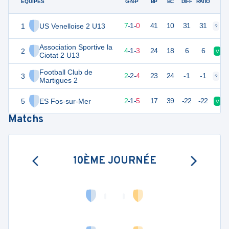
ÉQUIPES
PTS
JO
G-N-P
BP
BC
DIFF
RATIO
1
US Venelloise 2 U13
22
8
7
-
1
-
0
41
10
31
31
?
?
Association Sportive la
2
13
8
4
-
1
-
3
24
18
6
6
V
Ciotat 2 U13
Football Club de
3
8
8
2
-
2
-
4
23
24
-1
-1
?
?
Martigues 2
5
ES Fos-sur-Mer
7
8
2
-
1
-
5
17
39
-22
-22
V
Matchs
10ÈME JOURNÉE