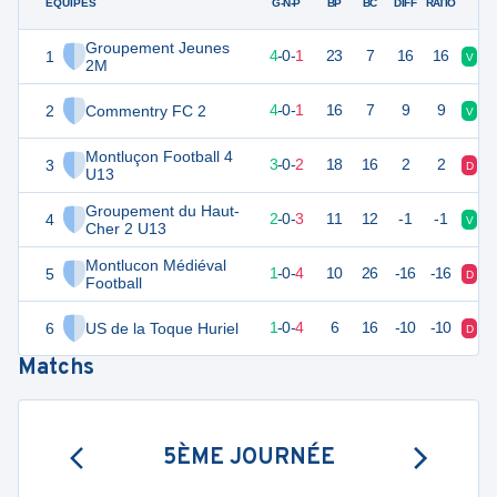
ÉQUIPES
PTS
JO
G-N-P
BP
BC
DIFF
RATIO
Groupement Jeunes
1
12
5
4
-
0
-
1
23
7
16
16
V
V
2M
2
Commentry FC 2
12
5
4
-
0
-
1
16
7
9
9
V
D
Montluçon Football 4
3
9
5
3
-
0
-
2
18
16
2
2
D
V
U13
Groupement du Haut-
4
6
5
2
-
0
-
3
11
12
-1
-1
V
D
Cher 2 U13
Montlucon Médiéval
5
3
5
1
-
0
-
4
10
26
-16
-16
D
D
Football
6
US de la Toque Huriel
3
5
1
-
0
-
4
6
16
-10
-10
D
V
Matchs
5ÈME JOURNÉE