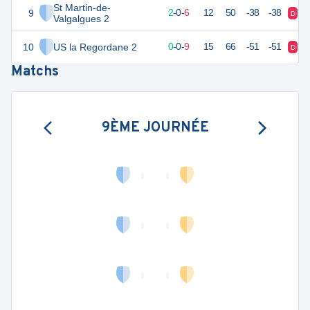
St Martin-de-
9
14
9
2
-
0
-
6
12
50
-38
-38
D
D
Valgalgues 2
10
US la Regordane 2
5
9
0
-
0
-
9
15
66
-51
-51
D
D
Matchs
9ÈME JOURNÉE