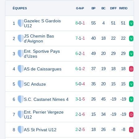
ÉQUIPES
PTS
JO
G-N-P
BP
BC
DIFF
RATIO
Gazelec S Gardois
1
39
9
8
-
0
-
1
55
4
51
51
V
V
U12
JS Chemin Bas
2
37
9
7
-
1
-
1
40
18
22
22
V
V
d'Avignon
Ent. Sportive Pays
3
33
9
6
-
2
-
1
49
20
29
29
V
V
d'Uzes
4
AS de Caissargues
29
9
6
-
1
-
2
37
19
18
18
D
V
5
SC Anduze
29
9
5
-
0
-
4
35
20
15
15
V
V
6
S.C. Castanet Nimes 4
19
9
3
-
1
-
5
26
45
-19
-19
V
D
Ent. Perrier Vergeze
7
18
9
2
-
1
-
6
15
34
-19
-19
D
D
U12
8
AS St Privat U12
17
9
2
-
2
-
5
18
26
-8
-8
D
D