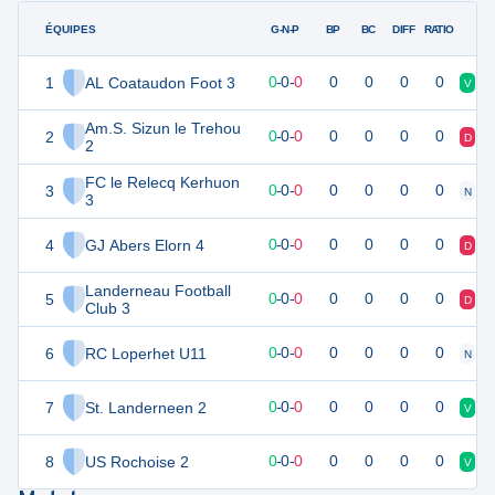
ÉQUIPES
PTS
JO
G-N-P
BP
BC
DIFF
RATIO
1
AL Coataudon Foot 3
0
0
0
-
0
-
0
0
0
0
0
V
V
Am.S. Sizun le Trehou
2
0
0
0
-
0
-
0
0
0
0
0
D
V
2
FC le Relecq Kerhuon
3
0
0
0
-
0
-
0
0
0
0
0
N
V
3
4
GJ Abers Elorn 4
0
0
0
-
0
-
0
0
0
0
0
D
D
Landerneau Football
5
0
0
0
-
0
-
0
0
0
0
0
D
D
Club 3
6
RC Loperhet U11
0
0
0
-
0
-
0
0
0
0
0
N
D
7
St. Landerneen 2
0
0
0
-
0
-
0
0
0
0
0
V
V
8
US Rochoise 2
0
0
0
-
0
-
0
0
0
0
0
V
D