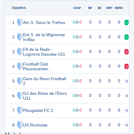
ÉQUIPES
PTS
JO
G-N-P
BP
BC
DIFF
RATIO
1
Am.S. Sizun le Trehou
0
0
0
-
0
-
0
0
0
0
0
V
V
Ent.S. de la Mignonne
2
0
0
0
-
0
-
0
0
0
0
0
V
V
Irvillac
FA de la Rade -
3
0
0
0
-
0
-
0
0
0
0
0
D
V
Logonna Daoulas U11
Football Club
4
0
0
0
-
0
-
0
0
0
0
0
D
D
Plouneventer
Plouedern 2
Gars du Reun Football
5
0
0
0
-
0
-
0
0
0
0
0
N
D
2
GJ des Rives de l'Elorn
6
0
0
0
-
0
-
0
0
0
0
0
N
D
U11
7
Plougastel FC 2
0
0
0
-
0
-
0
0
0
0
0
N
D
8
US Rochoise
0
0
0
-
0
-
0
0
0
0
0
N
D